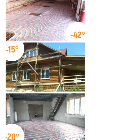
-42°
-15°
-20°