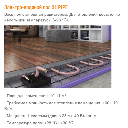
Двухэтажный дом площадью 170 кв.м. построен из sip-панелей. О
Электро-водяной пол XL PIPE
причинах выбора систем XL PIPE рассказывает хозяин дома.
Весь пол становится радиатором. Для отопления достаточно
небольшой температуры (+28 °C).
Татьяна об отоплении дома системами XL PIPE
Двухэтажный дом построен из пенобетона. Площадь - 198 кв.м.
Хозяйка рассказывает об отоплении системами XL PIPE.
Площадь помещения: 10-11 м²
Требуемая мощность для отопления помещения: 100-110
Вт/м
Мощность 1 системы (длина 28 м): 40 Вт/пог. м
Температура пола: +28 °C - +30 °C