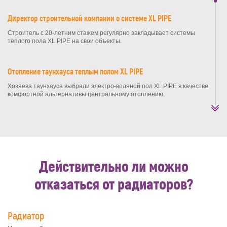
Директор строительной компании о системе XL PIPE
Строитель с 20-летним стажем регулярно закладывает системы
теплого пола XL PIPE на свои объекты.
Отопление таунхауса теплым полом XL PIPE
Хозяева таунхауса выбрали электро-водяной пол XL PIPE в качестве
комфортной альтернативы центральному отоплению.
Отзыв об отоплении дома из бетонных блоков
Дом построен из бетонных блоков. Хозяйка рассказывает об
отоплении системами теплого пола XL PIPE.
Действительно ли можно
Хозяйка брусового дома о теплом поле XL PIPE
отказаться от радиаторов?
Хозяева дома из бруса выбрали электро-водяной теплый пол XL
PIPE в качестве основного источника отопления.
Радиатор